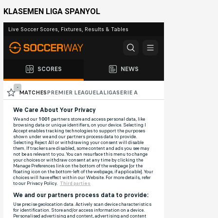
KLASEMEN LIGA SPANYOL