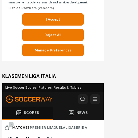
KLASEMEN LIGA ITALIA