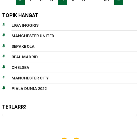
TOPIK HANGAT
LIGA INGGRIS
MANCHESTER UNITED
SEPAKBOLA
REAL MADRID
CHELSEA
MANCHESTER CITY
PIALA DUNIA 2022
TERLARIS!