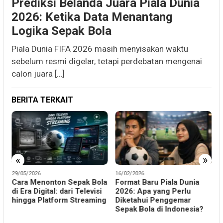
Prediksi Belanda Juara Piala Dunia
2026: Ketika Data Menantang
Logika Sepak Bola
Piala Dunia FIFA 2026 masih menyisakan waktu
sebelum resmi digelar, tetapi perdebatan mengenai
calon juara […]
BERITA TERKAIT
«
»
29/05/2026
16/02/2026
0
Cara Menonton Sepak Bola
Format Baru Piala Dunia
L
di Era Digital: dari Televisi
2026: Apa yang Perlu
hingga Platform Streaming
Diketahui Penggemar
Sepak Bola di Indonesia?