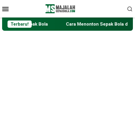
Loncat
Menu
ke
Mobile
konten
ka Sepak Bola
Terbaru!
Cara Menonton Sepak Bola di Era Digital: 