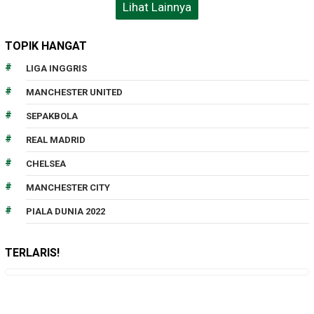
Lihat Lainnya
TOPIK HANGAT
LIGA INGGRIS
MANCHESTER UNITED
SEPAKBOLA
REAL MADRID
CHELSEA
MANCHESTER CITY
PIALA DUNIA 2022
TERLARIS!