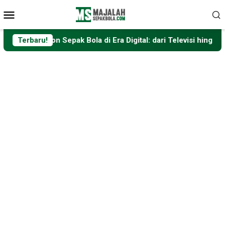
Loncat
Menu
ke
Mobile
konten
 Sepak Bola di Era Digital: dari Televisi hingga Platform Strea
Terbaru!