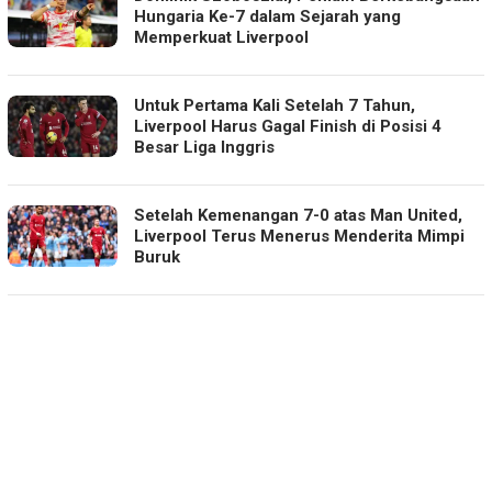
Hungaria Ke-7 dalam Sejarah yang
Memperkuat Liverpool
Untuk Pertama Kali Setelah 7 Tahun,
Liverpool Harus Gagal Finish di Posisi 4
Besar Liga Inggris
Setelah Kemenangan 7-0 atas Man United,
Liverpool Terus Menerus Menderita Mimpi
Buruk