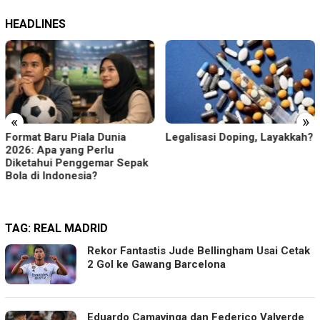
HEADLINES
«
»
t Baru Piala Dunia
Legalisasi Doping, Layakkah?
Waspa
 Apa yang Perlu
Jakart
ahui Penggemar Sepak
Perli
di Indonesia?
Tepat
TAG:
REAL MADRID
Rekor Fantastis Jude Bellingham Usai Cetak
2 Gol ke Gawang Barcelona
Eduardo Camavinga dan Federico Valverde