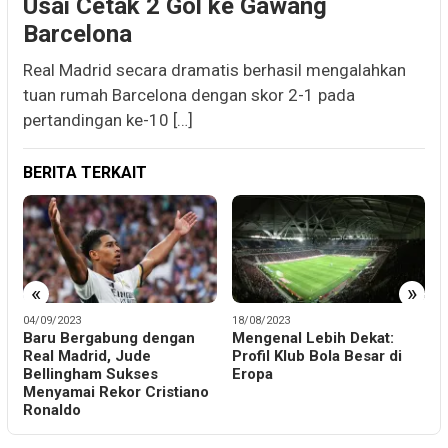
Usai Cetak 2 Gol ke Gawang
Barcelona
Real Madrid secara dramatis berhasil mengalahkan
tuan rumah Barcelona dengan skor 2-1 pada
pertandingan ke-10 […]
BERITA TERKAIT
«
»
04/09/2023
18/08/2023
10
Baru Bergabung dengan
Mengenal Lebih Dekat:
Ke
Real Madrid, Jude
Profil Klub Bola Besar di
Bi
Bellingham Sukses
Eropa
ke
Menyamai Rekor Cristiano
Ronaldo