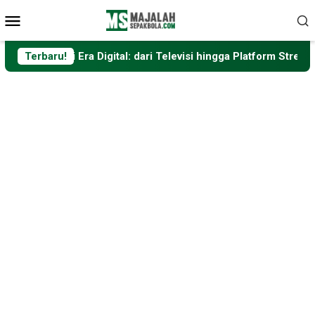
Loncat
Menu
ke
Mobile
konten
Era Digital: dari Televisi hingga Platform Streaming
Terbaru!
Fo