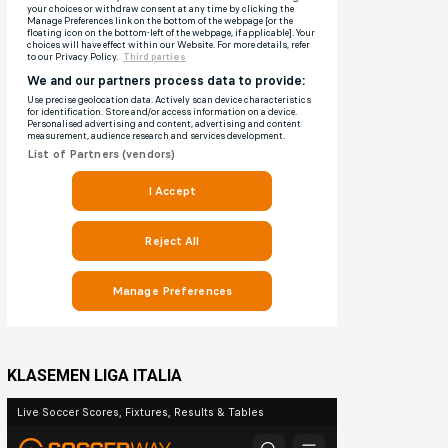
KLASEMEN LIGA ITALIA