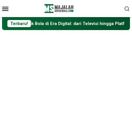
Loncat
Menu
ke
Mobile
konten
epak Bola di Era Digital: dari Televisi hingga Platform Streami
Terbaru!