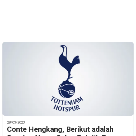
28/03/2023
Conte Hengkang, Berikut adalah