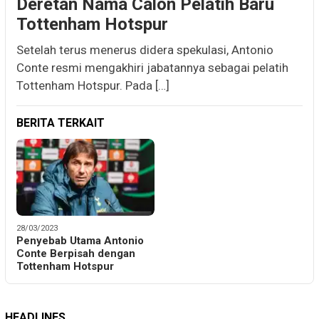
Deretan Nama Calon Pelatih Baru
Tottenham Hotspur
Setelah terus menerus didera spekulasi, Antonio
Conte resmi mengakhiri jabatannya sebagai pelatih
Tottenham Hotspur. Pada […]
BERITA TERKAIT
28/03/2023
Penyebab Utama Antonio
Conte Berpisah dengan
Tottenham Hotspur
HEADLINES