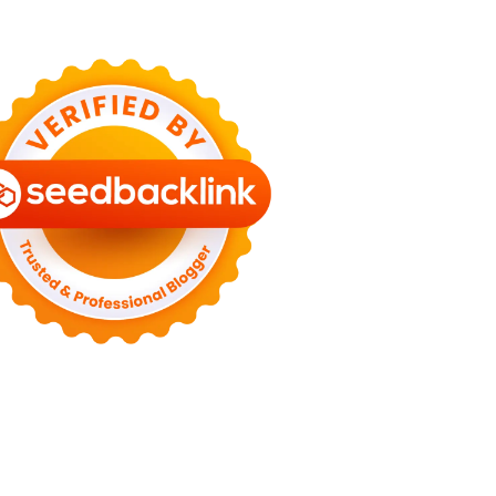
Ekonomi Joachim
Cara Menonton Sepak Bola
Format 