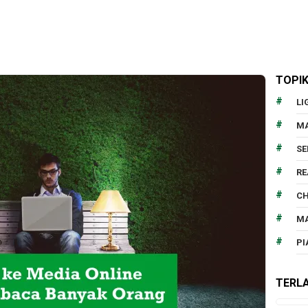
TOPI
LI
MA
SE
RE
CH
MA
PI
TERLA