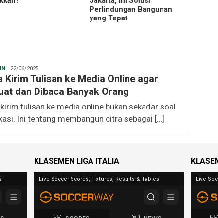
kkah?
Jakarta, Ini Solusi
Klemen
Perlindungan Bangunan
Juara 
yang Tepat
Ketik
Logik
Rahmat
AIN
22/06/2025
Al
 Kirim Tulisan ke Media Online agar
Kafi
uat dan Dibaca Banyak Orang
kirim tulisan ke media online bukan sekadar soal
kasi. Ini tentang membangun citra sebagai […]
KLASEMEN LIGA ITALIA
KLASE