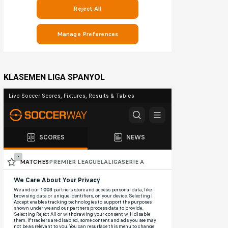
KLASEMEN LIGA SPANYOL