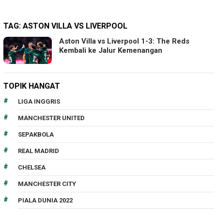
TAG:
ASTON VILLA VS LIVERPOOL
Aston Villa vs Liverpool 1-3: The Reds
Kembali ke Jalur Kemenangan
TOPIK HANGAT
LIGA INGGRIS
MANCHESTER UNITED
SEPAKBOLA
REAL MADRID
CHELSEA
MANCHESTER CITY
PIALA DUNIA 2022