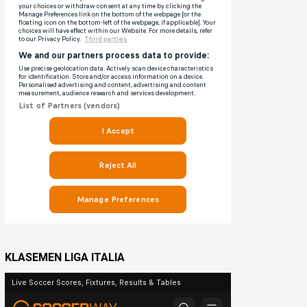
KLASEMEN LIGA ITALIA