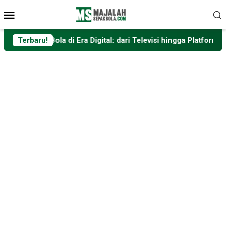
Loncat
Menu
ke
Mobile
konten
k Bola di Era Digital: dari Televisi hingga Platform Streaming
Terbaru!