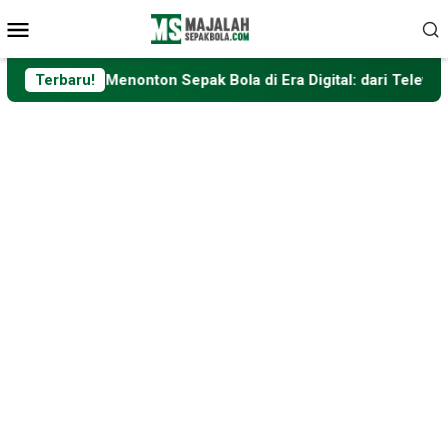
Loncat
Menu
ke
Mobile
konten
ara Menonton Sepak Bola di Era Digital: dari Televisi hingga P
Terbaru!