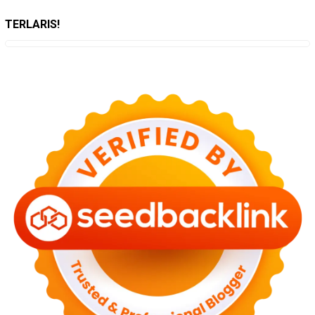
TERLARIS!