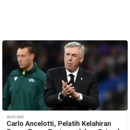
05/07/2023
Carlo Ancelotti, Pelatih Kelahiran