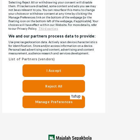
tutup