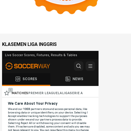
KLASEMEN LIGA INGGRIS