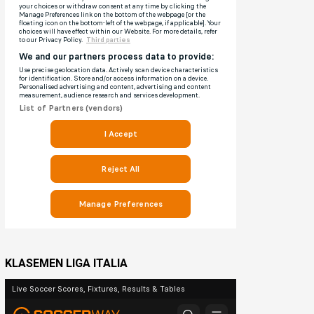
KLASEMEN LIGA ITALIA