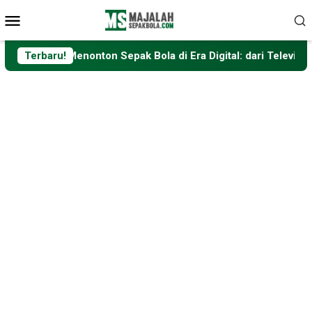
Loncat
Menu
ke
Mobile
konten
ara Menonton Sepak Bola di Era Digital: dari Televisi hingga Pl
Terbaru!