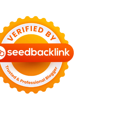
Ekonomi Joachim
Cara Menonton Sepak Bola
Format 
t Prediksi Belanda
di Era Digital: dari Televisi
2026: A
Piala Dunia 2026:
hingga Platform Streaming
Diketah