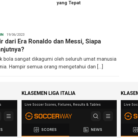
yang Tepat
Ketik
Logik
Redaksi
AIN
19/06/2023
Majalah
r dari Era Ronaldo dan Messi, Siapa
Sepakbola
anjutnya?
k bola sangat dikagumi oleh seluruh umat manusia
unia. Hampir semua orang mengetahui dan […]
KLASEMEN LIGA ITALIA
KLASE