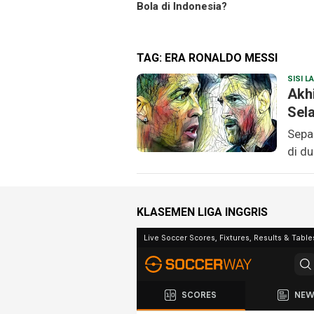
Bola di Indonesia?
TAG:
ERA RONALDO MESSI
SISI L
Akhi
Sel
Sepa
di d
KLASEMEN LIGA INGGRIS