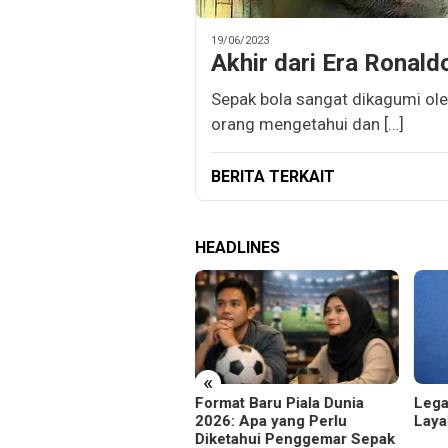
19/06/2023
Akhir dari Era Ronald
Sepak bola sangat dikagumi ol
orang mengetahui dan […]
BERITA TERKAIT
HEADLINES
«
ra Menonton Sepak Bola
Format Baru Piala Dunia
Lega
Era Digital: dari Televisi
2026: Apa yang Perlu
Laya
gga Platform Streaming
Diketahui Penggemar Sepak