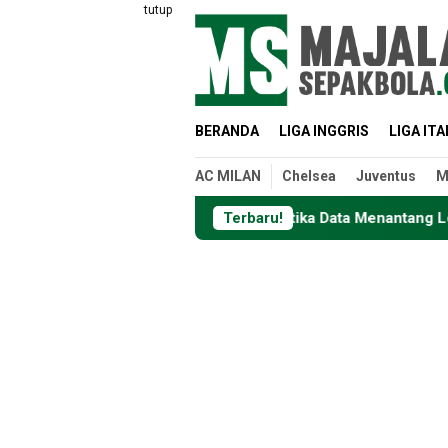
Loncat
tutup
ke
konten
BERANDA
LIGA INGGRIS
LIGA ITA
AC MILAN
Chelsea
Juventus
M
a Juara Piala Dunia 2026: Ketika Data Menantang Logika Sepak
Terbaru!