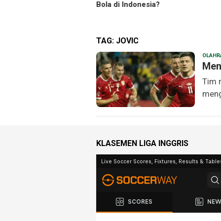
Bola di Indonesia?
TAG:
JOVIC
OLAHR
Men
Tim 
meng
KLASEMEN LIGA INGGRIS