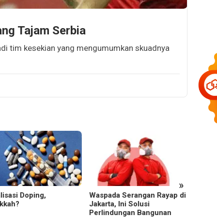
ng Tajam Serbia
jadi tim kesekian yang mengumumkan skuadnya
»
lisasi Doping,
Waspada Serangan Rayap di
Ahli 
kkah?
Jakarta, Ini Solusi
Klemen
Perlindungan Bangunan
Juara 