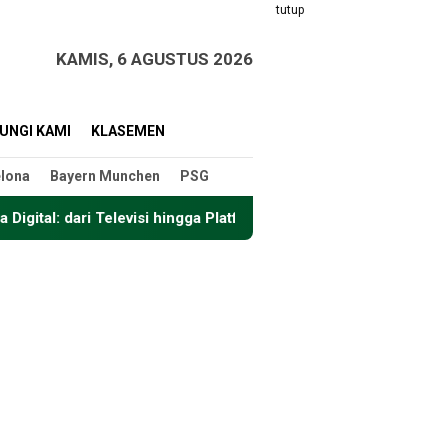
tutup
KAMIS, 6 AGUSTUS 2026
UNGI KAMI
KLASEMEN
lona
Bayern Munchen
PSG
elevisi hingga Platform Streaming
Format Baru Piala Dun