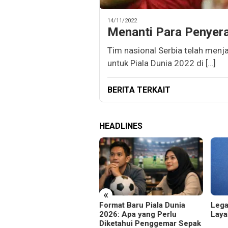
14/11/2022
Menanti Para Penyera
Tim nasional Serbia telah men
untuk Piala Dunia 2022 di […]
BERITA TERKAIT
HEADLINES
«
ra Menonton Sepak Bola
Format Baru Piala Dunia
Lega
Era Digital: dari Televisi
2026: Apa yang Perlu
Laya
gga Platform Streaming
Diketahui Penggemar Sepak