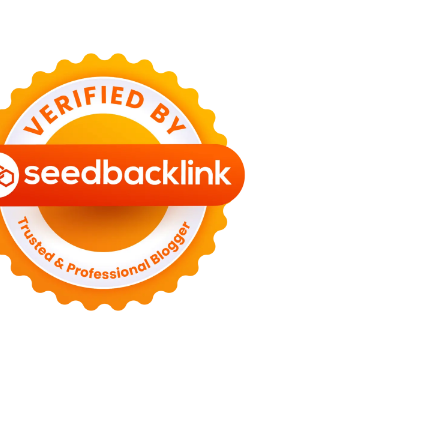
Ekonomi Joachim
Cara Menonton Sepak Bola
Format 
t Prediksi Belanda
di Era Digital: dari Televisi
2026: A
Piala Dunia 2026:
hingga Platform Streaming
Diketah