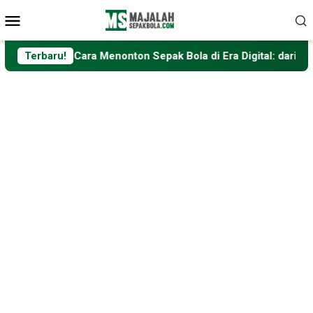
Loncat
Menu
ke
Mobile
konten
Cara Menonton Sepak Bola di Era Digital: dari Televisi hingga
Terbaru!