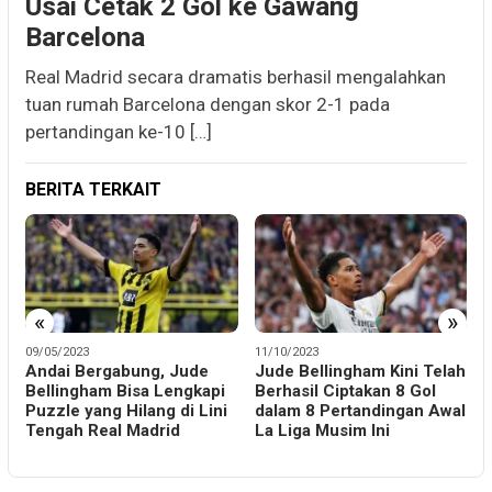
Usai Cetak 2 Gol ke Gawang
Barcelona
Real Madrid secara dramatis berhasil mengalahkan
tuan rumah Barcelona dengan skor 2-1 pada
pertandingan ke-10 […]
BERITA TERKAIT
«
»
09/05/2023
11/10/2023
0
Andai Bergabung, Jude
Jude Bellingham Kini Telah
Bellingham Bisa Lengkapi
Berhasil Ciptakan 8 Gol
R
Puzzle yang Hilang di Lini
dalam 8 Pertandingan Awal
B
o
Tengah Real Madrid
La Liga Musim Ini
M