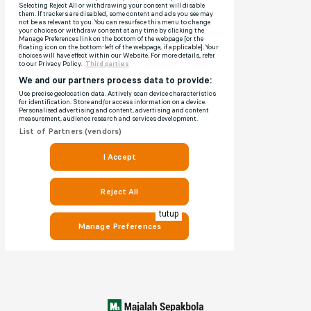
tutup