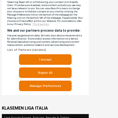
KLASEMEN LIGA ITALIA