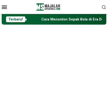
Loncat
Menu
ke
Mobile
konten
 Bola
Terbaru!
Cara Menonton Sepak Bola di Era Digital: dari Tel