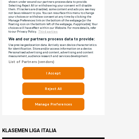
KLASEMEN LIGA ITALIA