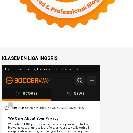
KLASEMEN LIGA INGGRIS