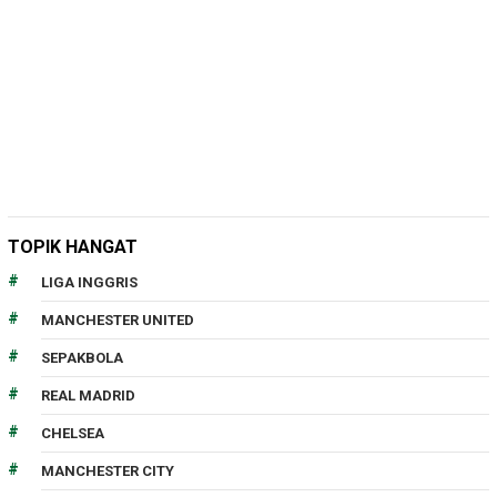
TOPIK HANGAT
LIGA INGGRIS
MANCHESTER UNITED
SEPAKBOLA
REAL MADRID
CHELSEA
MANCHESTER CITY