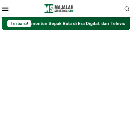
Loncat
Menu
ke
Mobile
konten
ara Menonton Sepak Bola di Era Digital: dari Televisi hingga Pl
Terbaru!