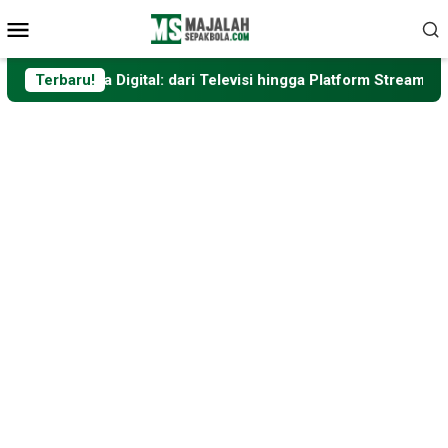
Loncat
Menu
ke
Mobile
konten
i Era Digital: dari Televisi hingga Platform Streaming
Terbaru!
F