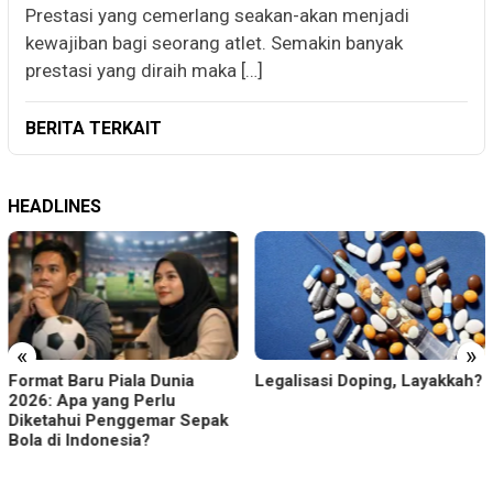
Prestasi yang cemerlang seakan-akan menjadi
kewajiban bagi seorang atlet. Semakin banyak
prestasi yang diraih maka […]
BERITA TERKAIT
HEADLINES
«
»
Legalisasi Doping, Layakkah?
iala Dunia
Waspada Sera
ng Perlu
Jakarta, Ini S
nggemar Sepak
Perlindungan
esia?
Tepat