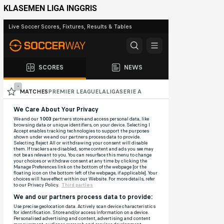
KLASEMEN LIGA INGGRIS