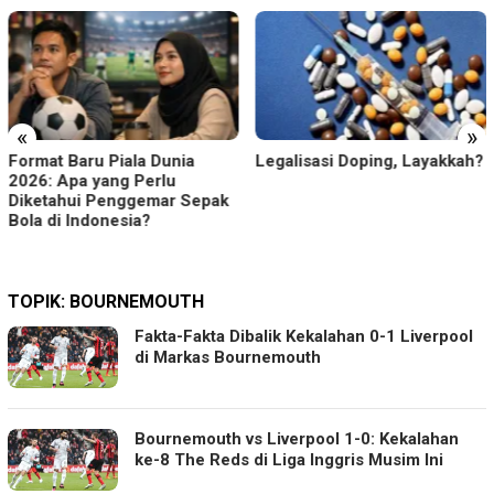
«
»
Format Baru Piala Dunia
Legalisasi Doping, Layakkah?
2026: Apa yang Perlu
Diketahui Penggemar Sepak
Bola di Indonesia?
TOPIK:
BOURNEMOUTH
Fakta-Fakta Dibalik Kekalahan 0-1 Liverpool
di Markas Bournemouth
Bournemouth vs Liverpool 1-0: Kekalahan
ke-8 The Reds di Liga Inggris Musim Ini