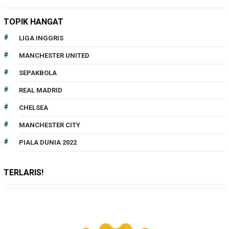
TOPIK HANGAT
LIGA INGGRIS
MANCHESTER UNITED
SEPAKBOLA
REAL MADRID
CHELSEA
MANCHESTER CITY
PIALA DUNIA 2022
TERLARIS!