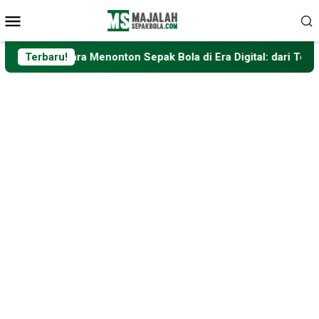
Loncat
Menu
ke
Mobile
konten
Cara Menonton Sepak Bola di Era Digital: dari Televisi hingg
Terbaru!