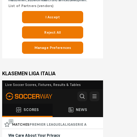
KLASEMEN LIGA ITALIA