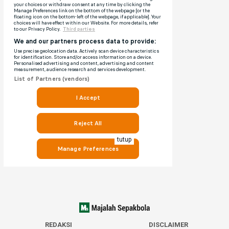
tutup
REDAKSI
DISCLAIMER