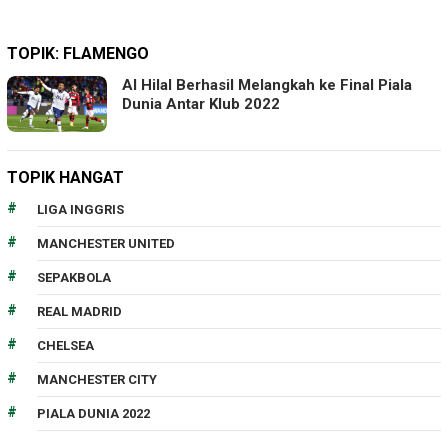
TOPIK:
FLAMENGO
Al Hilal Berhasil Melangkah ke Final Piala
Dunia Antar Klub 2022
TOPIK HANGAT
LIGA INGGRIS
MANCHESTER UNITED
SEPAKBOLA
REAL MADRID
CHELSEA
MANCHESTER CITY
PIALA DUNIA 2022