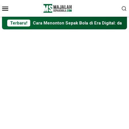
Loncat
Menu
ke
Mobile
konten
Terbaru!
Cara Menonton Sepak Bola di Era Digital: dari Televisi 