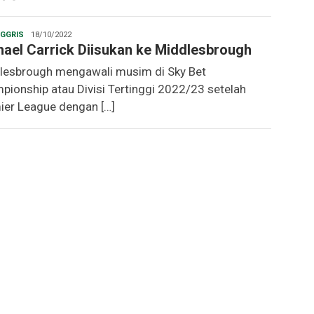
Albert
NGGRIS
18/10/2022
Agung
hael Carrick Diisukan ke Middlesbrough
Hosea
Sidauruk
lesbrough mengawali musim di Sky Bet
pionship atau Divisi Tertinggi 2022/23 setelah
ier League dengan […]