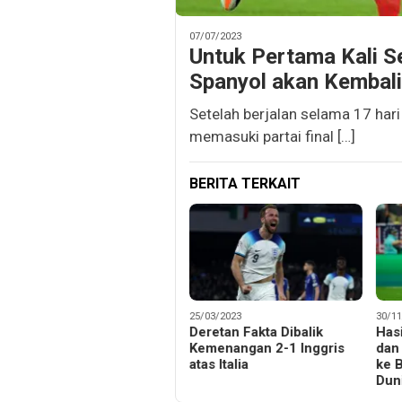
07/07/2023
Untuk Pertama Kali Se
Spanyol akan Kembali 
Setelah berjalan selama 17 har
memasuki partai final […]
BERITA TERKAIT
25/03/2023
30/11
Deretan Fakta Dibalik
Hasi
Kemenangan 2-1 Inggris
dan
atas Italia
ke 
Dun