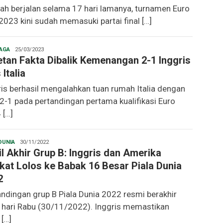
lah berjalan selama 17 hari lamanya, turnamen Euro
2023 kini sudah memasuki partai final […]
Christopher
AGA
25/03/2023
etan Fakta Dibalik Kemenangan 2-1 Inggris
 Italia
ris berhasil mengalahkan tuan rumah Italia dengan
 2-1 pada pertandingan pertama kualifikasi Euro
 […]
Christopher
DUNIA
30/11/2022
l Akhir Grup B: Inggris dan Amerika
kat Lolos ke Babak 16 Besar Piala Dunia
2
andingan grup B Piala Dunia 2022 resmi berakhir
 hari Rabu (30/11/2022). Inggris memastikan
 […]