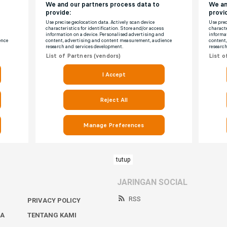
tutup
JARINGAN SOCIAL
RSS
PRIVACY POLICY
IA
TENTANG KAMI