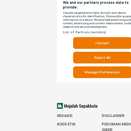
REDAKSI
DISCLAIMER
KODE ETIK
PEDOMAN MED
SIBER