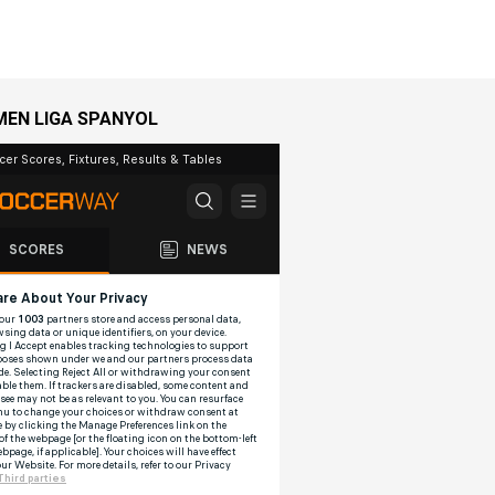
MEN LIGA SPANYOL