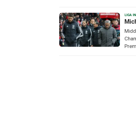
LIGA I
Mic
Midd
Cham
Prem