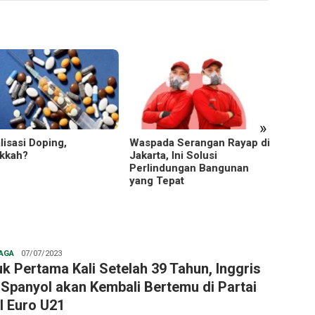
»
lisasi Doping,
Waspada Serangan Rayap di
Ahli 
kkah?
Jakarta, Ini Solusi
Klemen
Perlindungan Bangunan
Juara 
yang Tepat
Ketik
Logik
Christopher
AGA
07/07/2023
k Pertama Kali Setelah 39 Tahun, Inggris
 Spanyol akan Kembali Bertemu di Partai
l Euro U21