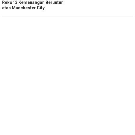
Rekor 3 Kemenangan Beruntun
atas Manchester City