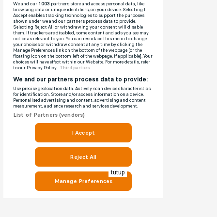
tutup