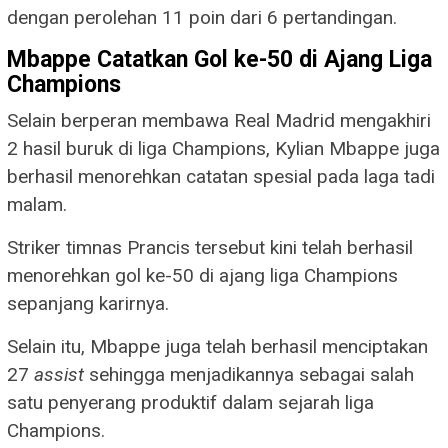
dengan perolehan 11 poin dari 6 pertandingan.
Mbappe Catatkan Gol ke-50 di Ajang Liga
Champions
Selain berperan membawa Real Madrid mengakhiri
2 hasil buruk di liga Champions, Kylian Mbappe juga
berhasil menorehkan catatan spesial pada laga tadi
malam.
Striker timnas Prancis tersebut kini telah berhasil
menorehkan gol ke-50 di ajang liga Champions
sepanjang karirnya.
Selain itu, Mbappe juga telah berhasil menciptakan
27
assist
sehingga menjadikannya sebagai salah
satu penyerang produktif dalam sejarah liga
Champions.