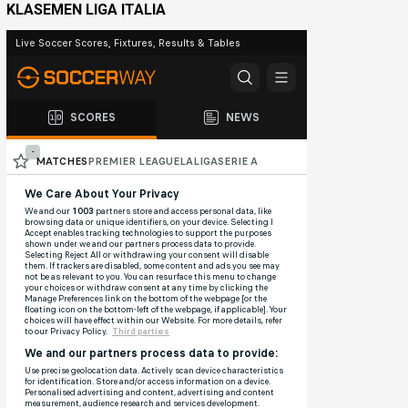
KLASEMEN LIGA ITALIA