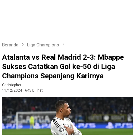
Beranda
Liga Champions
Atalanta vs Real Madrid 2-3: Mbappe
Sukses Catatkan Gol ke-50 di Liga
Champions Sepanjang Karirnya
Christopher
11/12/2024
645 Dilihat