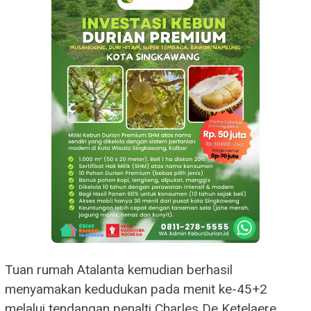
Tuan rumah Atalanta kemudian berhasil
menyamakan kedudukan pada menit ke-45+2
melalui tendangan penalti Charles De Ketelaere