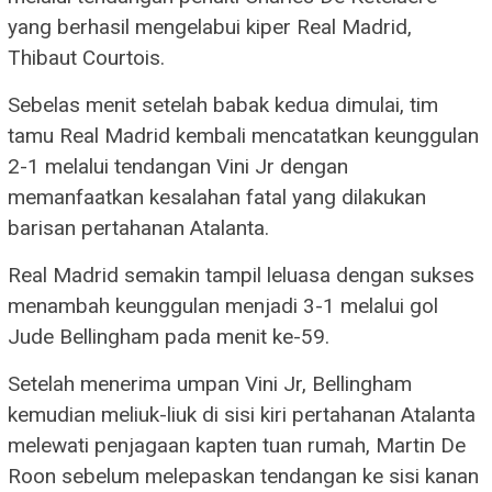
yang berhasil mengelabui kiper Real Madrid,
Thibaut Courtois.
Sebelas menit setelah babak kedua dimulai, tim
tamu Real Madrid kembali mencatatkan keunggulan
2-1 melalui tendangan Vini Jr dengan
memanfaatkan kesalahan fatal yang dilakukan
barisan pertahanan Atalanta.
Real Madrid semakin tampil leluasa dengan sukses
menambah keunggulan menjadi 3-1 melalui gol
Jude Bellingham pada menit ke-59.
Setelah menerima umpan Vini Jr, Bellingham
kemudian meliuk-liuk di sisi kiri pertahanan Atalanta
melewati penjagaan kapten tuan rumah, Martin De
Roon sebelum melepaskan tendangan ke sisi kanan