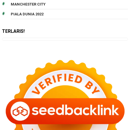
MANCHESTER CITY
PIALA DUNIA 2022
TERLARIS!