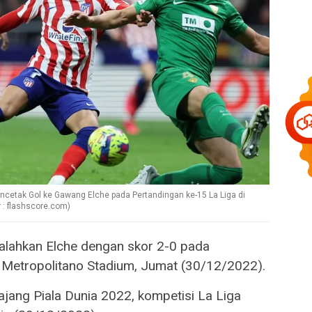
Mencetak Gol ke Gawang Elche pada Pertandingan ke-15 La Liga di
 : flashscore.com)
galahkan Elche dengan skor 2-0 pada
i Metropolitano Stadium, Jumat (30/12/2022).
 ajang Piala Dunia 2022, kompetisi La Liga