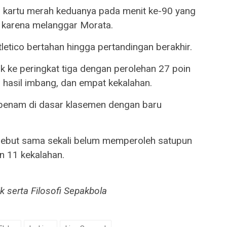
 kartu merah keduanya pada menit ke-90 yang
 karena melanggar Morata.
etico bertahan hingga pertandingan berakhir.
ik ke peringkat tiga dengan perolehan 27 poin
 hasil imbang, dan empat kekalahan.
rbenam di dasar klasemen dengan baru
sebut sama sekali belum memperoleh satupun
n 11 kekalahan.
k serta Filosofi Sepakbola