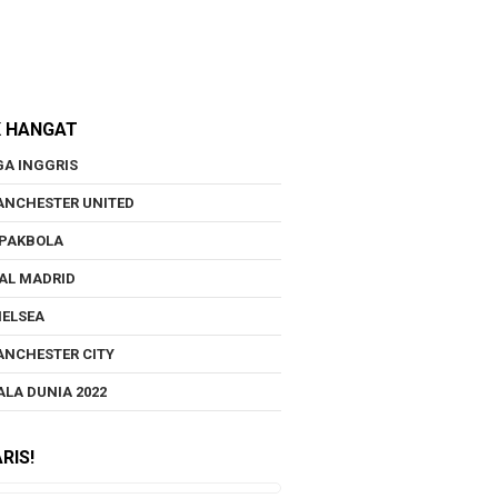
K HANGAT
GA INGGRIS
NCHESTER UNITED
PAKBOLA
AL MADRID
ELSEA
NCHESTER CITY
ALA DUNIA 2022
RIS!