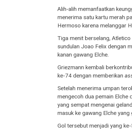
Alih-alih memanfaatkan keungg
menerima satu kartu merah pa
Hermoso karena melanggar Hel
Tiga menit berselang, Atletico
sundulan Joao Felix dengan
kanan gawang Elche.
Griezmann kembali berkontribu
ke-74 dengan memberikan
ass
Setelah menerima umpan tero
mengecoh dua pemain Elche d
yang sempat mengenai geland
masuk ke gawang Elche yang g
Gol tersebut menjadi yang ke-