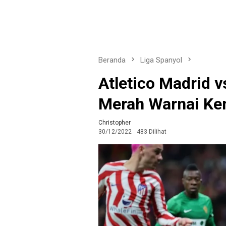
Beranda
Liga Spanyol
Atletico Madrid v
Merah Warnai Ke
Christopher
30/12/2022
483 Dilihat