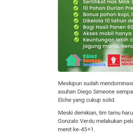
Meskipun sudah mendominasi 
asuhan Diego Simeone sempat 
Elche yang cukup solid.
Meski demikian, tim tamu har
Gonzalo Verdu melakukan pel
menit ke-45+1.