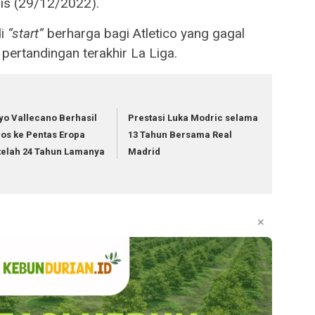
mis (29/12/2022).
di
“start”
berharga bagi Atletico yang gagal
ertandingan terakhir La Liga.
yo Vallecano Berhasil
Prestasi Luka Modric selama
los ke Pentas Eropa
13 Tahun Bersama Real
telah 24 Tahun Lamanya
Madrid
✕