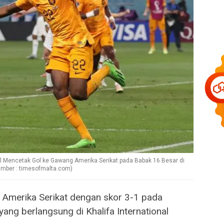
l Mencetak Gol ke Gawang Amerika Serikat pada Babak 16 Besar di
Sumber : timesofmalta.com)
 Amerika Serikat dengan skor 3-1 pada
ang berlangsung di Khalifa International