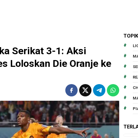
TOPI
LI
a Serikat 3-1: Aksi
MA
s Loloskan Die Oranje ke
SE
RE
CH
MA
PI
TERLA