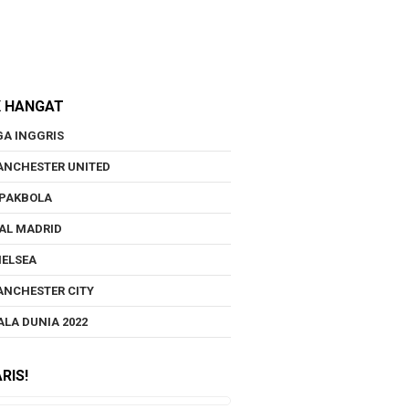
K HANGAT
GA INGGRIS
NCHESTER UNITED
PAKBOLA
AL MADRID
ELSEA
NCHESTER CITY
ALA DUNIA 2022
RIS!