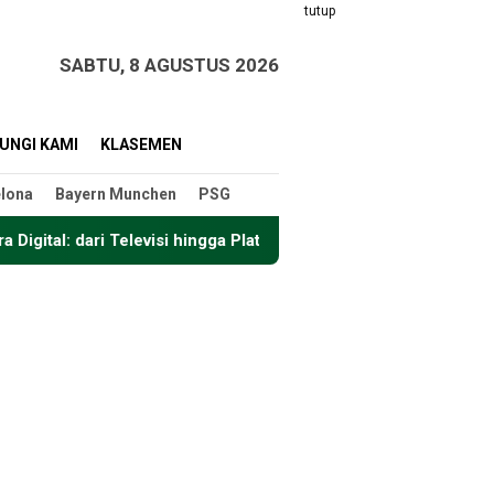
tutup
SABTU, 8 AGUSTUS 2026
UNGI KAMI
KLASEMEN
lona
Bayern Munchen
PSG
si hingga Platform Streaming
Format Baru Piala Dunia 2