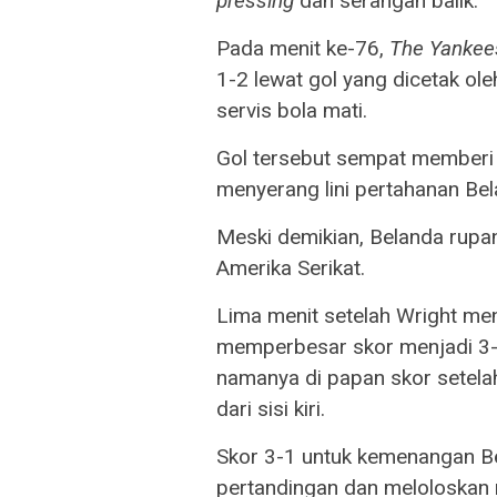
pressing
dan serangan balik.
Pada menit ke-76,
The Yanke
1-2 lewat gol yang dicetak ole
servis bola mati.
Gol tersebut sempat memberi
menyerang lini pertahanan B
Meski demikian, Belanda ru
Amerika Serikat.
Lima menit setelah Wright men
memperbesar skor menjadi 3-1
namanya di papan skor setel
dari sisi kiri.
Skor 3-1 untuk kemenangan Be
pertandingan dan meloloskan 