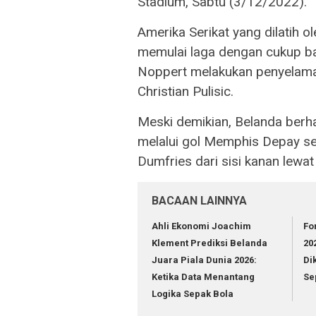
Stadium, Sabtu (3/12/2022).
Amerika Serikat yang dilatih 
memulai laga dengan cukup b
Noppert melakukan penyelam
Christian Pulisic.
Meski demikian, Belanda berh
melalui gol Memphis Depay s
Dumfries dari sisi kanan lewa
BACAAN LAINNYA
Ahli Ekonomi Joachim
Fo
Klement Prediksi Belanda
20
Juara Piala Dunia 2026:
Di
Ketika Data Menantang
Se
Logika Sepak Bola