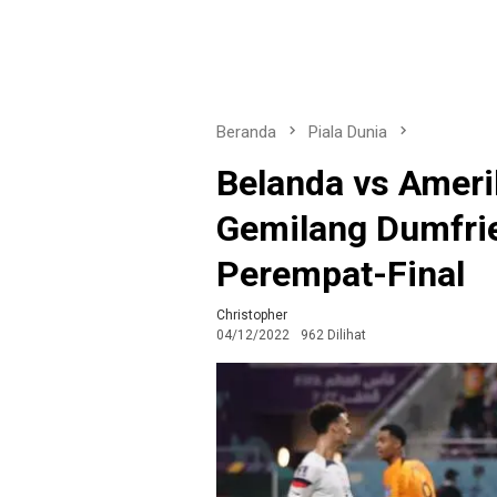
Beranda
Piala Dunia
Belanda vs Amerik
Gemilang Dumfrie
Perempat-Final
Christopher
04/12/2022
962 Dilihat