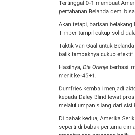
Tertinggal 0-1 membuat Ameri
pertahanan Belanda demi bis
Akan tetapi, barisan belakang 
Timber tampil cukup solid da
Taktik Van Gaal untuk Beland
balik tampaknya cukup efektif 
Hasilnya,
Die Oranje
berhasil 
menit ke-45+1.
Dumfries kembali menjadi akt
kepada Daley Blind lewat pros
melalui umpan silang dari sisi
Di babak kedua, Amerika Serik
seperti di babak pertama dim