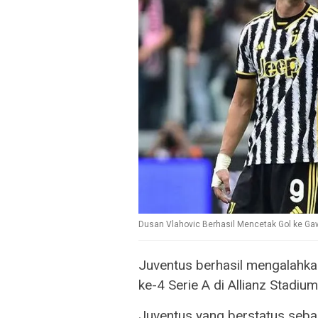
Dusan Vlahovic Berhasil Mencetak Gol ke Gaw
Juventus berhasil mengalahka
ke-4 Serie A di Allianz Stadiu
Juventus yang berstatus seba