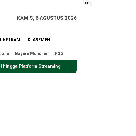
tutup
KAMIS, 6 AGUSTUS 2026
UNGI KAMI
KLASEMEN
lona
Bayern Munchen
PSG
treaming
Format Baru Piala Dunia 2026: Apa yang Perlu