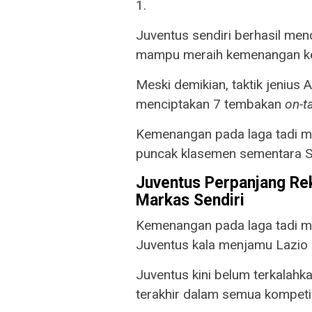
1.
Juventus sendiri berhasil men
mampu meraih kemenangan k
Meski demikian, taktik jenius
menciptakan 7 tembakan
on-t
Kemenangan pada laga tadi 
puncak klasemen sementara Se
Juventus Perpanjang Rek
Markas Sendiri
Kemenangan pada laga tadi m
Juventus kala menjamu Lazio d
Juventus kini belum terkalahka
terakhir dalam semua kompetis