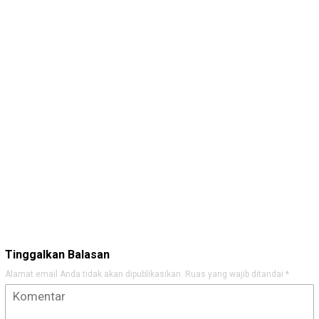
Tinggalkan Balasan
Alamat email Anda tidak akan dipublikasikan.
Ruas yang wajib ditandai
*