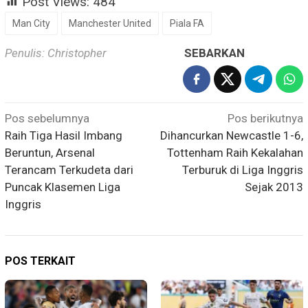
Post Views:
484
Man City
Manchester United
Piala FA
Penulis: Christopher
SEBARKAN
Navigasi
Pos sebelumnya
Pos berikutnya
pos
Raih Tiga Hasil Imbang
Dihancurkan Newcastle 1-6,
Beruntun, Arsenal
Tottenham Raih Kekalahan
Terancam Terkudeta dari
Terburuk di Liga Inggris
Puncak Klasemen Liga
Sejak 2013
Inggris
POS TERKAIT