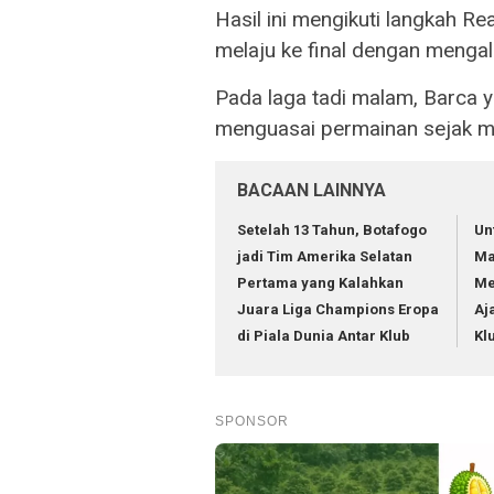
Hasil ini mengikuti langkah R
melaju ke final dengan mengala
Pada laga tadi malam, Barca 
menguasai permainan sejak m
BACAAN LAINNYA
Setelah 13 Tahun, Botafogo
Un
jadi Tim Amerika Selatan
Ma
Pertama yang Kalahkan
Me
Juara Liga Champions Eropa
Aj
di Piala Dunia Antar Klub
Kl
SPONSOR