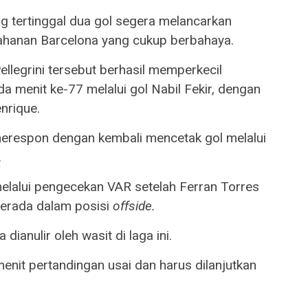
ng tertinggal dua gol segera melancarkan
tahanan Barcelona yang cukup berbahaya.
ellegrini tersebut berhasil memperkecil
a menit ke-77 melalui gol Nabil Fekir, dengan
nrique.
merespon dengan kembali mencetak gol melalui
.
melalui pengecekan VAR setelah Ferran Torres
erada dalam posisi
offside.
 dianulir oleh wasit di laga ini.
enit pertandingan usai dan harus dilanjutkan