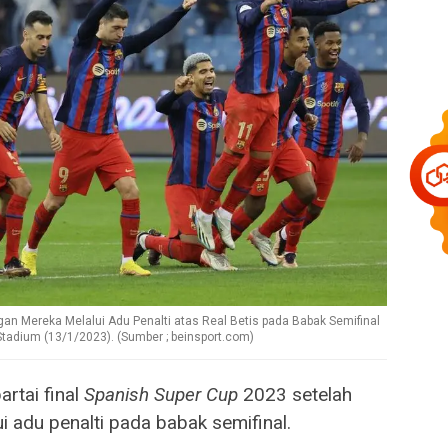
 Mereka Melalui Adu Penalti atas Real Betis pada Babak Semifinal
 Stadium (13/1/2023). (Sumber ; beinsport.com)
artai final
Spanish Super Cup
2023 setelah
i adu penalti pada babak semifinal.