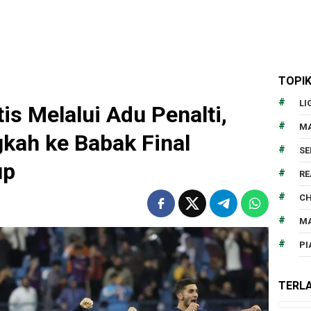
TOPI
LI
is Melalui Adu Penalti,
MA
kah ke Babak Final
SE
up
RE
CH
MA
PI
TERLA