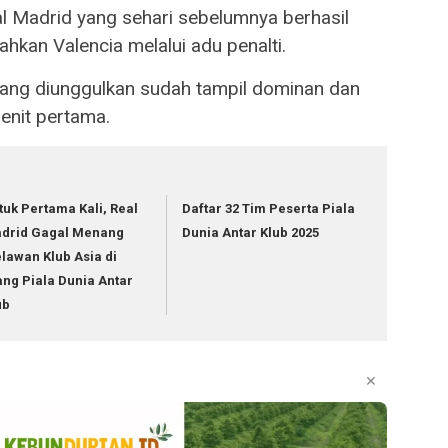
eal Madrid yang sehari sebelumnya berhasil
hkan Valencia melalui adu penalti.
yang diunggulkan sudah tampil dominan dan
enit pertama.
tuk Pertama Kali, Real
Daftar 32 Tim Peserta Piala
drid Gagal Menang
Dunia Antar Klub 2025
lawan Klub Asia di
ang Piala Dunia Antar
ub
✕