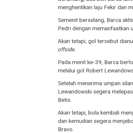
menghentikan laju Fekir dan 
Semenit berselang, Barca akhi
Pedri dengan memanfaatkan u
Akan tetapi, gol tersebut dian
offside.
Pada menit ke-39, Barca berh
melalui gol Robert Lewandows
Setelah menerima umpan silang
Lewandowski segera melepask
Betis.
Akan tetapi, bola kembali men
dan kemudian segera menjebol
Bravo.