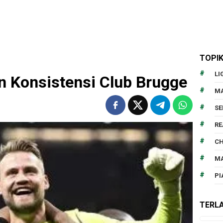
TOPI
LI
 Konsistensi Club Brugge
MA
SE
RE
CH
MA
PI
TERLA