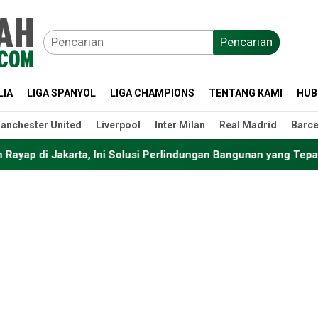
Pencarian
LIA
LIGA SPANYOL
LIGA CHAMPIONS
TENTANG KAMI
HUB
anchester United
Liverpool
Inter Milan
Real Madrid
Barce
a, Ini Solusi Perlindungan Bangunan yang Tepat