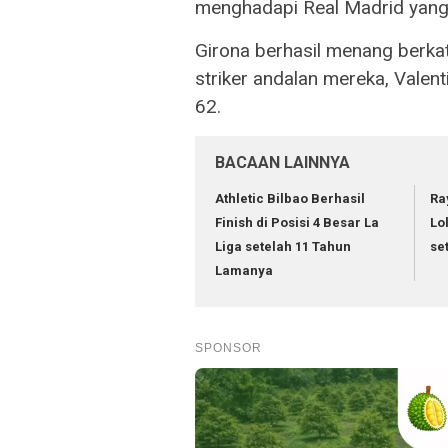
menghadapi Real Madrid yang j
Girona berhasil menang berka
striker andalan mereka, Valent
62.
BACAAN LAINNYA
Athletic Bilbao Berhasil
Ra
Finish di Posisi 4 Besar La
Lo
Liga setelah 11 Tahun
se
Lamanya
SPONSOR