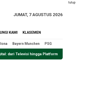
tutup
JUMAT, 7 AGUSTUS 2026
UNGI KAMI
KLASEMEN
lona
Bayern Munchen
PSG
ngga Platform Streaming
Format Baru Piala Dunia 2026: 