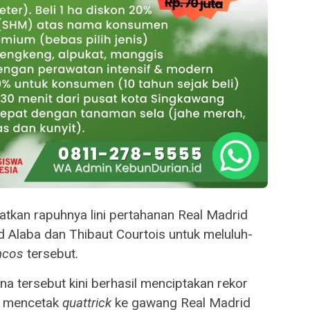
atkan rapuhnya lini pertahanan Real Madrid
id Alaba dan Thibaut Courtois untuk meluluh-
ancos
tersebut.
na tersebut kini berhasil menciptakan rekor
g mencetak
quattrick
ke gawang Real Madrid