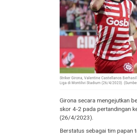
Striker Girona, Valentine Castellanos Berha
Liga di Montilivi Stadium (26/4/2023). (Sumbe
Girona secara mengejutkan b
skor 4-2 pada pertandingan ke
(26/4/2023).
Berstatus sebagai tim papan 