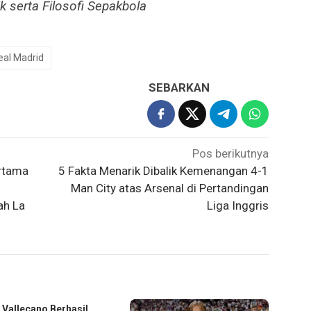
k serta Filosofi Sepakbola
eal Madrid
SEBARKAN
Pos berikutnya
ertama
5 Fakta Menarik Dibalik Kemenangan 4-1
Man City atas Arsenal di Pertandingan
ah La
Liga Inggris
 Vallecano Berhasil