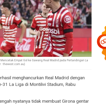
sil Mencetak Empat Gol ke Gawang Real Madrid pada Pertandingan La
r : thewest.com.au)
erhasil menghancurkan Real Madrid dengan
-31 La Liga di Montilivi Stadium, Rabu
tengah nyatanya tidak membuat Girona gentar