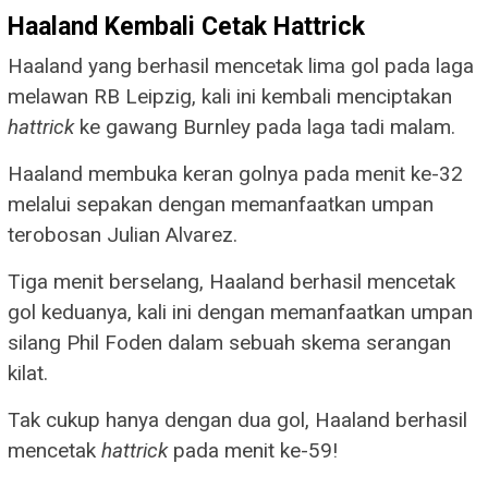
Haaland Kembali Cetak Hattrick
Haaland yang berhasil mencetak lima gol pada laga
melawan RB Leipzig, kali ini kembali menciptakan
hattrick
ke gawang Burnley pada laga tadi malam.
Haaland membuka keran golnya pada menit ke-32
melalui sepakan dengan memanfaatkan umpan
terobosan Julian Alvarez.
Tiga menit berselang, Haaland berhasil mencetak
gol keduanya, kali ini dengan memanfaatkan umpan
silang Phil Foden dalam sebuah skema serangan
kilat.
Tak cukup hanya dengan dua gol, Haaland berhasil
mencetak
hattrick
pada menit ke-59!