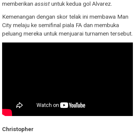
memberikan
assist
untuk kedua gol Alvarez.
Kemenangan dengan skor telak ini membawa Man
City melaju ke semifinal piala FA dan membuka
peluang mereka untuk menjuarai turnamen tersebut.
Christopher