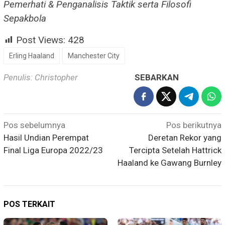
Pemerhati & Penganalisis Taktik serta Filosofi
Sepakbola
Post Views:
428
Erling Haaland
Manchester City
Penulis: Christopher
SEBARKAN
Navigasi
Pos sebelumnya
Pos berikutnya
pos
Hasil Undian Perempat
Deretan Rekor yang
Final Liga Europa 2022/23
Tercipta Setelah Hattrick
Haaland ke Gawang Burnley
POS TERKAIT