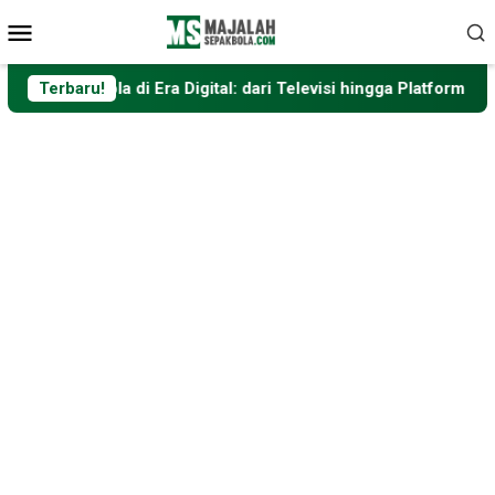
Loncat
Menu
ke
Mobile
konten
Era Digital: dari Televisi hingga Platform Streaming
Terbaru!
Fo