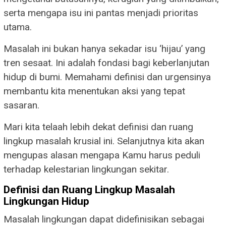
serta mengapa isu ini pantas menjadi prioritas
utama.
Masalah ini bukan hanya sekadar isu ‘hijau’ yang
tren sesaat. Ini adalah fondasi bagi keberlanjutan
hidup di bumi. Memahami definisi dan urgensinya
membantu kita menentukan aksi yang tepat
sasaran.
Mari kita telaah lebih dekat definisi dan ruang
lingkup masalah krusial ini. Selanjutnya kita akan
mengupas alasan mengapa Kamu harus peduli
terhadap kelestarian lingkungan sekitar.
Definisi dan Ruang Lingkup Masalah
Lingkungan Hidup
Masalah lingkungan dapat didefinisikan sebagai