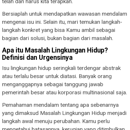
telah dan harus kita terapkan.
Bersiaplah untuk mendapatkan wawasan mendalam
mengenai isu ini. Selain itu, mari temukan langkah-
langkah konkret yang bisa Kamu ambil sebagai
bagian dari solusi, bukan bagian dari masalah.
Apa itu Masalah Lingkungan Hidup?
Definisi dan Urgensinya
Isu lingkungan hidup seringkali terdengar abstrak
atau terlalu besar untuk diatasi. Banyak orang
menganggapnya sebagai tanggung jawab
pemerintah besar atau korporasi multinasional saja.
Pemahaman mendalam tentang apa sebenarnya
yang dimaksud Masalah Lingkungan Hidup menjadi
langkah awal menuju perubahan. Kamu perlu
mengetahui batasannya, kerugian yang ditimbulkan,