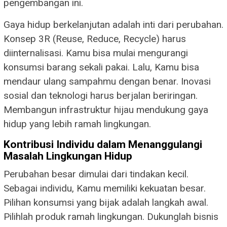
pengembangan ini.
Gaya hidup berkelanjutan adalah inti dari perubahan.
Konsep 3R (Reuse, Reduce, Recycle) harus
diinternalisasi. Kamu bisa mulai mengurangi
konsumsi barang sekali pakai. Lalu, Kamu bisa
mendaur ulang sampahmu dengan benar. Inovasi
sosial dan teknologi harus berjalan beriringan.
Membangun infrastruktur hijau mendukung gaya
hidup yang lebih ramah lingkungan.
Kontribusi Individu dalam Menanggulangi
Masalah Lingkungan Hidup
Perubahan besar dimulai dari tindakan kecil.
Sebagai individu, Kamu memiliki kekuatan besar.
Pilihan konsumsi yang bijak adalah langkah awal.
Pilihlah produk ramah lingkungan. Dukunglah bisnis