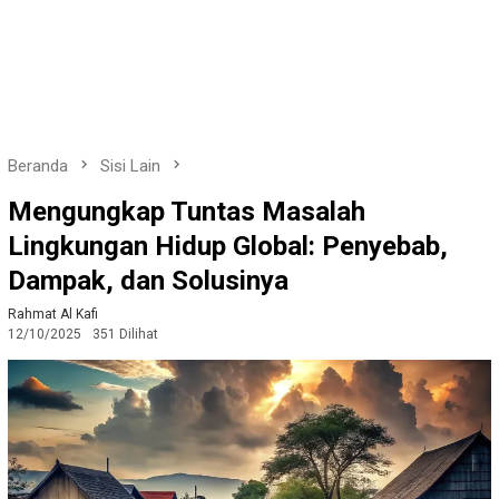
Beranda
Sisi Lain
Mengungkap Tuntas Masalah
Lingkungan Hidup Global: Penyebab,
Dampak, dan Solusinya
Rahmat Al Kafi
12/10/2025
351 Dilihat