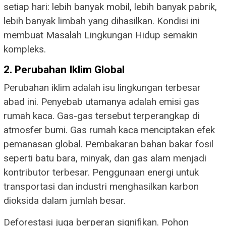
setiap hari: lebih banyak mobil, lebih banyak pabrik,
lebih banyak limbah yang dihasilkan. Kondisi ini
membuat Masalah Lingkungan Hidup semakin
kompleks.
2. Perubahan Iklim Global
Perubahan iklim adalah isu lingkungan terbesar
abad ini. Penyebab utamanya adalah emisi gas
rumah kaca. Gas-gas tersebut terperangkap di
atmosfer bumi. Gas rumah kaca menciptakan efek
pemanasan global. Pembakaran bahan bakar fosil
seperti batu bara, minyak, dan gas alam menjadi
kontributor terbesar. Penggunaan energi untuk
transportasi dan industri menghasilkan karbon
dioksida dalam jumlah besar.
Deforestasi juga berperan signifikan. Pohon