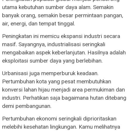
utama kebutuhan sumber daya alam. Semakin
banyak orang, semakin besar permintaan pangan,
air, energi, dan tempat tinggal.
Peningkatan ini memicu ekspansi industri secara
masif. Sayangnya, industrialisasi seringkali
mengabaikan aspek keberlanjutan. Hasilnya adalah
eksploitasi sumber daya yang berlebihan.
Urbanisasi juga memperburuk keadaan.
Pertumbuhan kota yang pesat membutuhkan
konversi lahan hijau menjadi area permukiman dan
industri. Perhatikan saja bagaimana hutan ditebang
demi pembangunan.
Pertumbuhan ekonomi seringkali diprioritaskan
melebihi kesehatan lingkungan. Kamu melihatnya