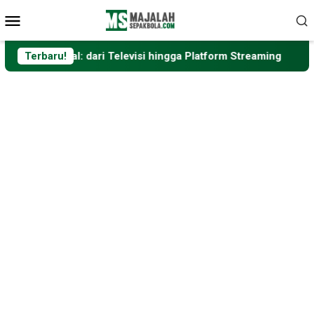
Loncat
Menu
ke
Mobile
konten
al: dari Televisi hingga Platform Streaming
Terbaru!
Format Baru