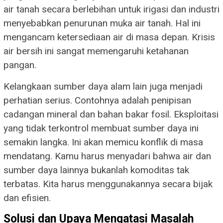
air tanah secara berlebihan untuk irigasi dan industri
menyebabkan penurunan muka air tanah. Hal ini
mengancam ketersediaan air di masa depan. Krisis
air bersih ini sangat memengaruhi ketahanan
pangan.
Kelangkaan sumber daya alam lain juga menjadi
perhatian serius. Contohnya adalah penipisan
cadangan mineral dan bahan bakar fosil. Eksploitasi
yang tidak terkontrol membuat sumber daya ini
semakin langka. Ini akan memicu konflik di masa
mendatang. Kamu harus menyadari bahwa air dan
sumber daya lainnya bukanlah komoditas tak
terbatas. Kita harus menggunakannya secara bijak
dan efisien.
Solusi dan Upaya Mengatasi Masalah