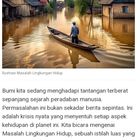
Ilustrasi Masalah Lingkungan Hidup
Bumi kita sedang menghadapi tantangan terberat
sepanjang sejarah peradaban manusia.
Permasalahan ini bukan sekadar berita sepintas. Ini
adalah krisis nyata yang menyentuh setiap aspek
kehidupan di planet ini. Kita bicara mengenai
Masalah Lingkungan Hidup, sebuah istilah luas yang