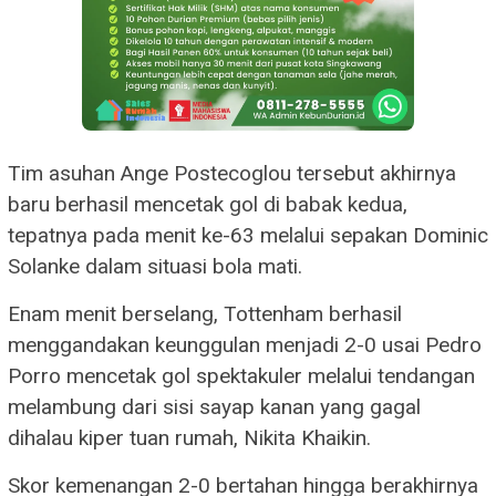
Tim asuhan Ange Postecoglou tersebut akhirnya
baru berhasil mencetak gol di babak kedua,
tepatnya pada menit ke-63 melalui sepakan Dominic
Solanke dalam situasi bola mati.
Enam menit berselang, Tottenham berhasil
menggandakan keunggulan menjadi 2-0 usai Pedro
Porro mencetak gol spektakuler melalui tendangan
melambung dari sisi sayap kanan yang gagal
dihalau kiper tuan rumah, Nikita Khaikin.
Skor kemenangan 2-0 bertahan hingga berakhirnya