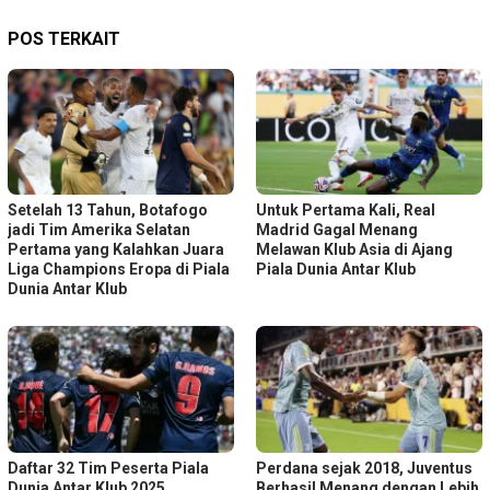
POS TERKAIT
Setelah 13 Tahun, Botafogo
Untuk Pertama Kali, Real
jadi Tim Amerika Selatan
Madrid Gagal Menang
Pertama yang Kalahkan Juara
Melawan Klub Asia di Ajang
Liga Champions Eropa di Piala
Piala Dunia Antar Klub
Dunia Antar Klub
Daftar 32 Tim Peserta Piala
Perdana sejak 2018, Juventus
Dunia Antar Klub 2025
Berhasil Menang dengan Lebih