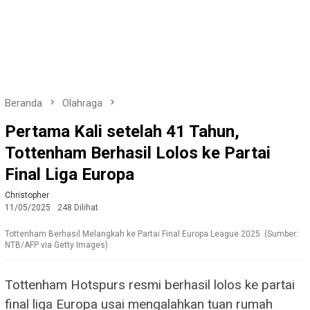
Beranda
Olahraga
Pertama Kali setelah 41 Tahun,
Tottenham Berhasil Lolos ke Partai
Final Liga Europa
Christopher
11/05/2025
248 Dilihat
Tottenham Berhasil Melangkah ke Partai Final Europa League 2025. (Sumber:
NTB/AFP via Getty Images)
Tottenham Hotspurs resmi berhasil lolos ke partai
final liga Europa usai mengalahkan tuan rumah