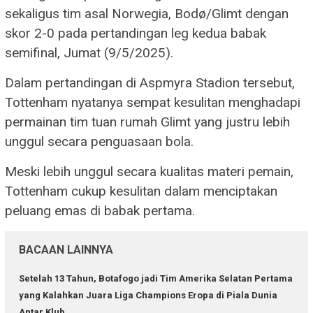
sekaligus tim asal Norwegia, Bodø/Glimt dengan
skor 2-0 pada pertandingan leg kedua babak
semifinal, Jumat (9/5/2025).
Dalam pertandingan di Aspmyra Stadion tersebut,
Tottenham nyatanya sempat kesulitan menghadapi
permainan tim tuan rumah Glimt yang justru lebih
unggul secara penguasaan bola.
Meski lebih unggul secara kualitas materi pemain,
Tottenham cukup kesulitan dalam menciptakan
peluang emas di babak pertama.
BACAAN LAINNYA
Setelah 13 Tahun, Botafogo jadi Tim Amerika Selatan Pertama
yang Kalahkan Juara Liga Champions Eropa di Piala Dunia
Antar Klub