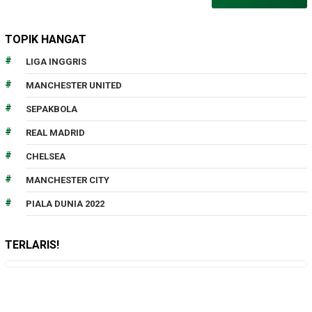
TOPIK HANGAT
LIGA INGGRIS
MANCHESTER UNITED
SEPAKBOLA
REAL MADRID
CHELSEA
MANCHESTER CITY
PIALA DUNIA 2022
TERLARIS!