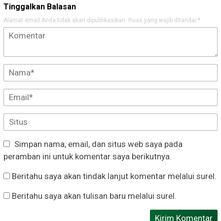
Tinggalkan Balasan
Alamat email Anda tidak akan dipublikasikan.
Ruas yang wajib ditandai
*
Simpan nama, email, dan situs web saya pada
peramban ini untuk komentar saya berikutnya.
Beritahu saya akan tindak lanjut komentar melalui surel.
Beritahu saya akan tulisan baru melalui surel.