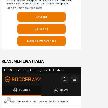
KLASEMEN LIGA ITALIA