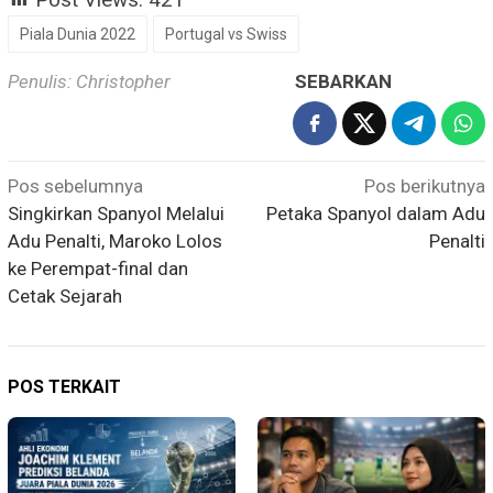
Piala Dunia 2022
Portugal vs Swiss
Penulis: Christopher
SEBARKAN
Navigasi
Pos sebelumnya
Pos berikutnya
pos
Singkirkan Spanyol Melalui
Petaka Spanyol dalam Adu
Adu Penalti, Maroko Lolos
Penalti
ke Perempat-final dan
Cetak Sejarah
POS TERKAIT