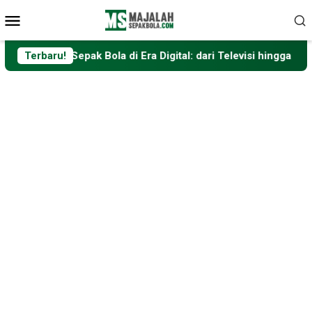
Loncat
Menu
ke
Mobile
konten
 Bola di Era Digital: dari Televisi hingga Platform Streaming
Terbaru!