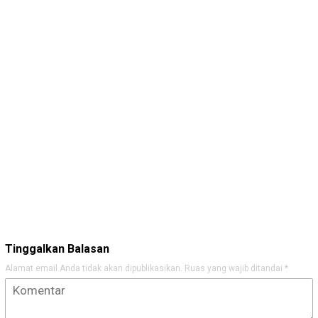
Tinggalkan Balasan
Alamat email Anda tidak akan dipublikasikan.
Ruas yang wajib ditandai
*