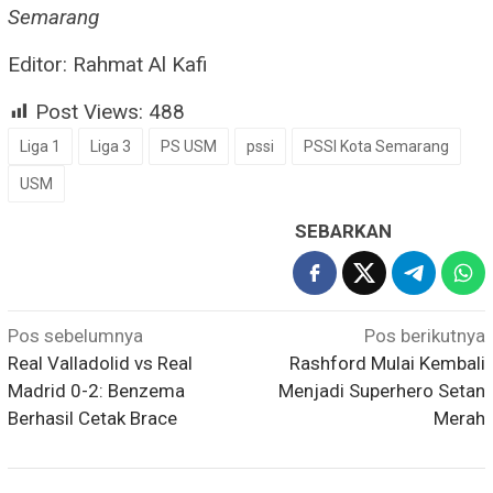
Semarang
Editor: Rahmat Al Kafi
Post Views:
488
Liga 1
Liga 3
PS USM
pssi
PSSI Kota Semarang
USM
SEBARKAN
Navigasi
Pos sebelumnya
Pos berikutnya
pos
Real Valladolid vs Real
Rashford Mulai Kembali
Madrid 0-2: Benzema
Menjadi Superhero Setan
Berhasil Cetak Brace
Merah