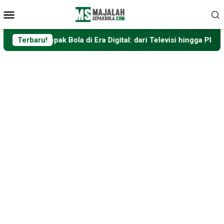
Loncat
Menu
ke
Mobile
konten
k Bola di Era Digital: dari Televisi hingga Platform Streaming
Terbaru!