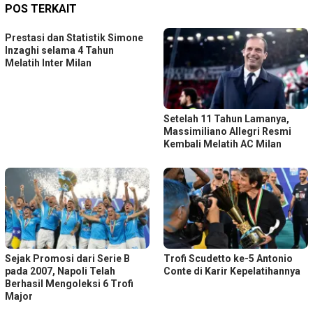
POS TERKAIT
Prestasi dan Statistik Simone
Inzaghi selama 4 Tahun
Melatih Inter Milan
Setelah 11 Tahun Lamanya,
Massimiliano Allegri Resmi
Kembali Melatih AC Milan
Sejak Promosi dari Serie B
Trofi Scudetto ke-5 Antonio
pada 2007, Napoli Telah
Conte di Karir Kepelatihannya
Berhasil Mengoleksi 6 Trofi
Major