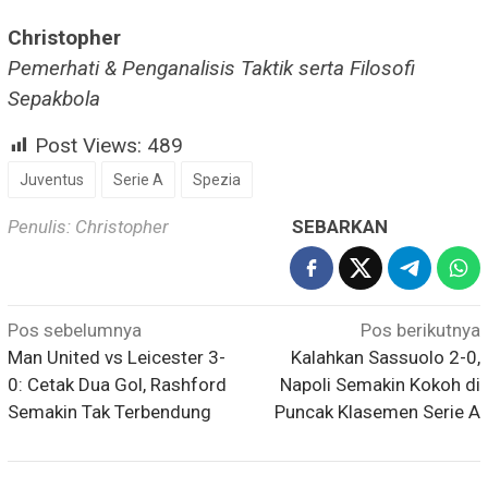
Christopher
Pemerhati & Penganalisis Taktik serta Filosofi
Sepakbola
Post Views:
489
Juventus
Serie A
Spezia
Penulis: Christopher
SEBARKAN
Navigasi
Pos sebelumnya
Pos berikutnya
pos
Man United vs Leicester 3-
Kalahkan Sassuolo 2-0,
0: Cetak Dua Gol, Rashford
Napoli Semakin Kokoh di
Semakin Tak Terbendung
Puncak Klasemen Serie A