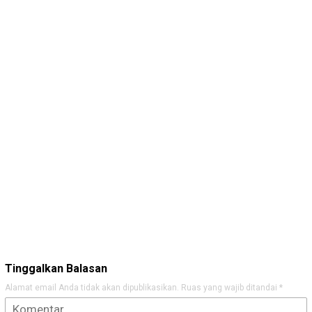
Tinggalkan Balasan
Alamat email Anda tidak akan dipublikasikan.
Ruas yang wajib ditandai
*