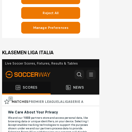
KLASEMEN LIGA ITALIA