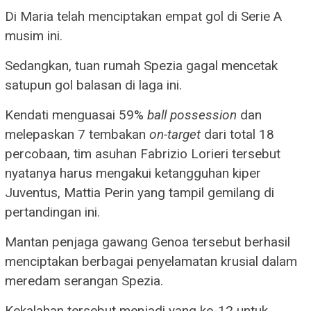
Di Maria telah menciptakan empat gol di Serie A
musim ini.
Sedangkan, tuan rumah Spezia gagal mencetak
satupun gol balasan di laga ini.
Kendati menguasai 59%
ball possession
dan
melepaskan 7 tembakan
on-target
dari total 18
percobaan, tim asuhan Fabrizio Lorieri tersebut
nyatanya harus mengakui ketangguhan kiper
Juventus, Mattia Perin yang tampil gemilang di
pertandingan ini.
Mantan penjaga gawang Genoa tersebut berhasil
menciptakan berbagai penyelamatan krusial dalam
meredam serangan Spezia.
Kekalahan tersebut menjadi yang ke-12 untuk