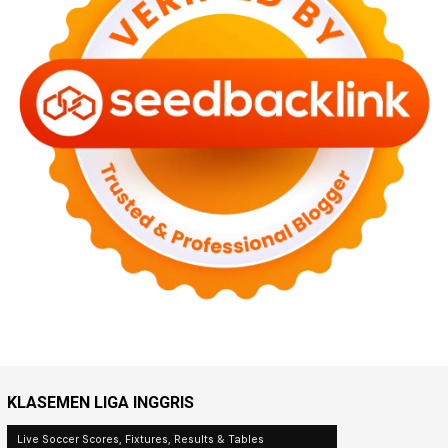
KLASEMEN LIGA INGGRIS