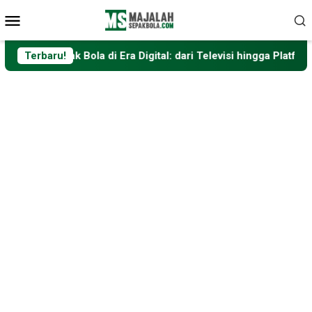
Loncat
Menu
ke
Mobile
konten
epak Bola di Era Digital: dari Televisi hingga Platform Streami
Terbaru!