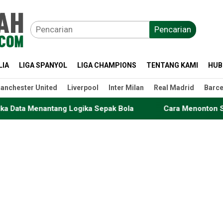
Pencarian
LIA
LIGA SPANYOL
LIGA CHAMPIONS
TENTANG KAMI
HUB
anchester United
Liverpool
Inter Milan
Real Madrid
Barce
ntang Logika Sepak Bola
Cara Menonton Sepak Bola di Er