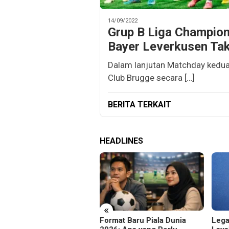
14/09/2022
Grup B Liga Champion
Bayer Leverkusen Tak
Dalam lanjutan Matchday kedua 
Club Brugge secara […]
BERITA TERKAIT
HEADLINES
«
ra Menonton Sepak Bola
Format Baru Piala Dunia
Lega