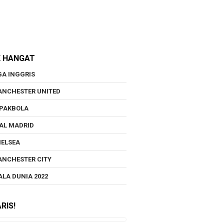
K HANGAT
GA INGGRIS
NCHESTER UNITED
PAKBOLA
AL MADRID
ELSEA
NCHESTER CITY
ALA DUNIA 2022
RIS!