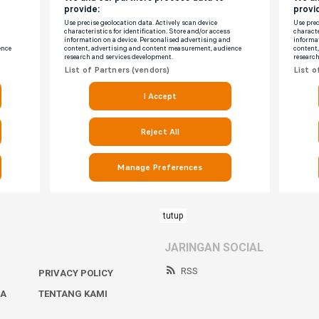
tutup
JARINGAN SOCIAL
RSS
PRIVACY POLICY
IA
TENTANG KAMI