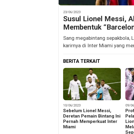
23/06/2023
Susul Lionel Messi, 
Membentuk “Barcelona
Sang megabintang sepakbola, 
karirnya di Inter Miami yang me
BERITA TERKAIT
10/06/2023
09/06
Sebelum Lionel Messi,
Prof
Deretan Pemain Bintang Ini
Pel
Pernah Memperkuat Inter
Lio
Miami
Mela
Sep