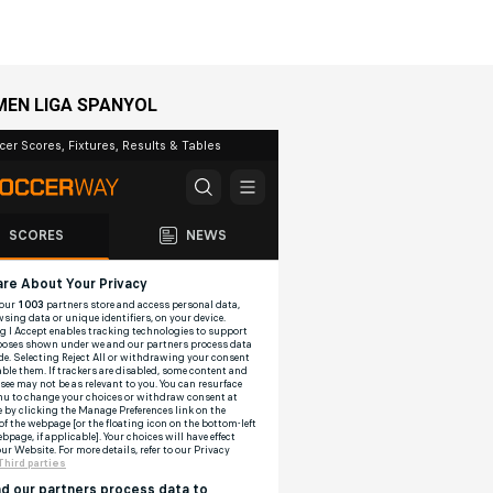
MEN LIGA SPANYOL