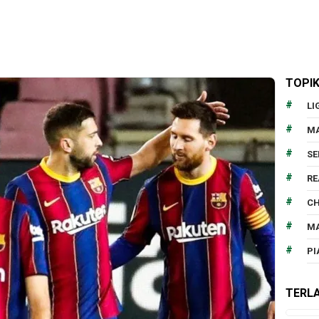
TOPI
LI
MA
SE
RE
CH
MA
PI
TERLA