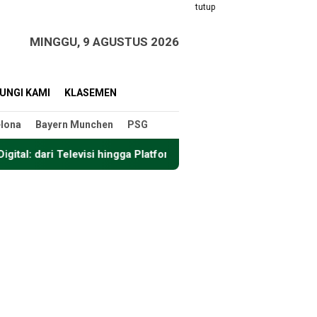
tutup
MINGGU, 9 AGUSTUS 2026
UNGI KAMI
KLASEMEN
lona
Bayern Munchen
PSG
visi hingga Platform Streaming
Format Baru Piala Dunia