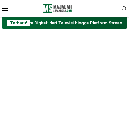
Loncat
Menu
ke
Mobile
konten
igital: dari Televisi hingga Platform Streaming
Terbaru!
Format 