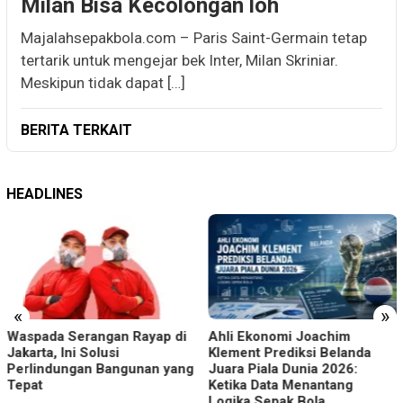
Milan Bisa Kecolongan loh
Majalahsepakbola.com – Paris Saint-Germain tetap
tertarik untuk mengejar bek Inter, Milan Skriniar.
Meskipun tidak dapat […]
BERITA TERKAIT
HEADLINES
«
»
Ahli Ekonomi Joachim
Cara Menonton Sepak Bola di
Klement Prediksi Belanda
Era Digital: dari Televisi
Juara Piala Dunia 2026:
hingga Platform Streaming
Ketika Data Menantang
Logika Sepak Bola