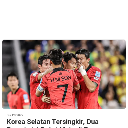
06/12/2022
Korea Selatan Tersingkir, Dua