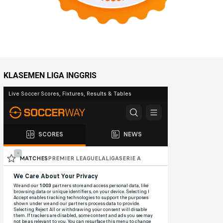
KLASEMEN LIGA INGGRIS