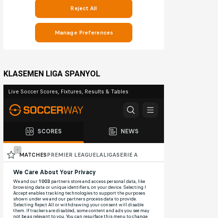
KLASEMEN LIGA SPANYOL