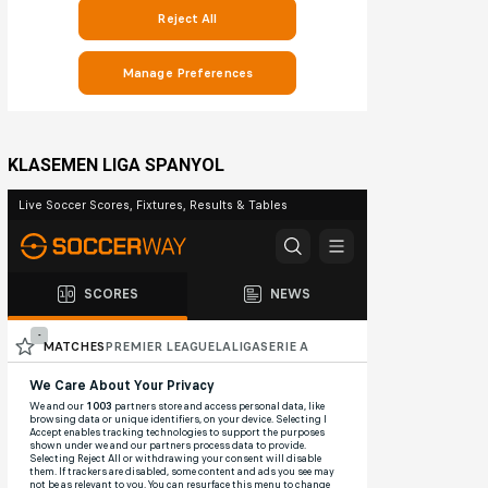
KLASEMEN LIGA SPANYOL