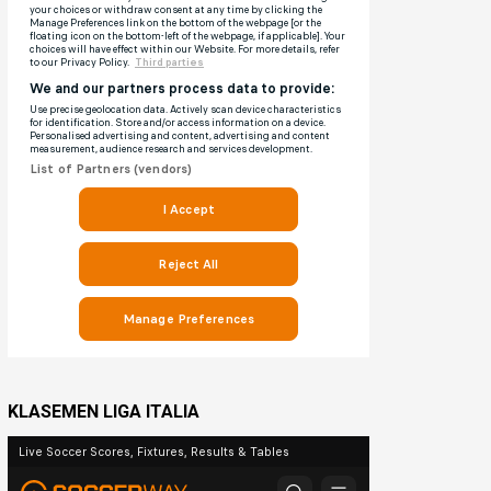
KLASEMEN LIGA ITALIA