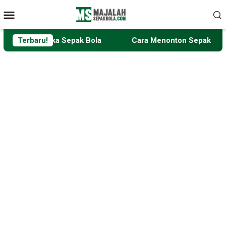
Loncat
Menu
ke
Mobile
konten
Logika Sepak Bola
Terbaru!
Cara Menonton Sepak Bola di Era Digi