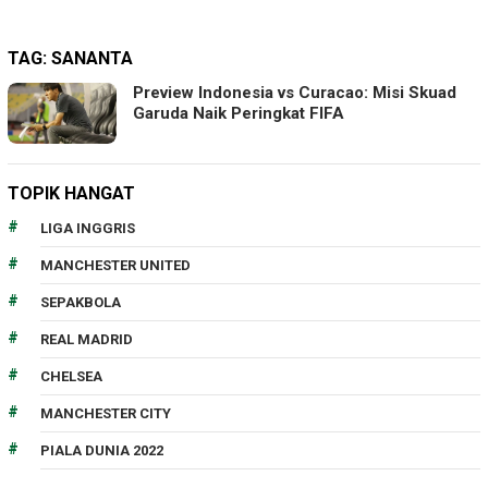
TAG:
SANANTA
Preview Indonesia vs Curacao: Misi Skuad
Garuda Naik Peringkat FIFA
TOPIK HANGAT
LIGA INGGRIS
MANCHESTER UNITED
SEPAKBOLA
REAL MADRID
CHELSEA
MANCHESTER CITY
PIALA DUNIA 2022