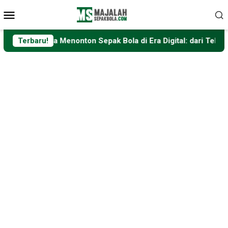
Loncat
Menu
ke
Mobile
konten
Cara Menonton Sepak Bola di Era Digital: dari Televisi hingg
Terbaru!