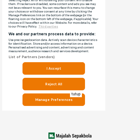
tutup