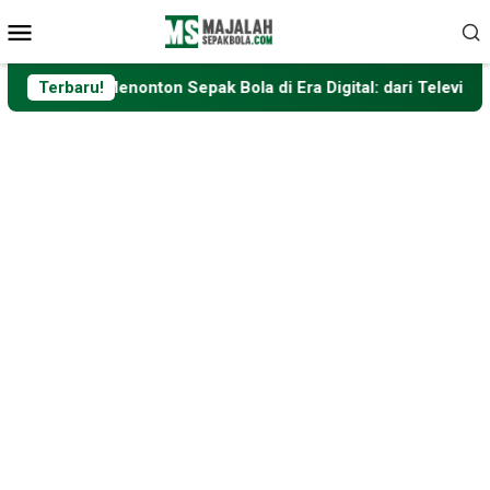
Loncat
Menu
ke
Mobile
konten
ara Menonton Sepak Bola di Era Digital: dari Televisi hingga Pl
Terbaru!