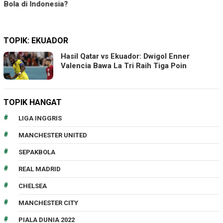
Bola di Indonesia?
TOPIK:
EKUADOR
Hasil Qatar vs Ekuador: Dwigol Enner
Valencia Bawa La Tri Raih Tiga Poin
TOPIK HANGAT
LIGA INGGRIS
MANCHESTER UNITED
SEPAKBOLA
REAL MADRID
CHELSEA
MANCHESTER CITY
PIALA DUNIA 2022