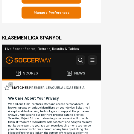
KLASEMEN LIGA SPANYOL