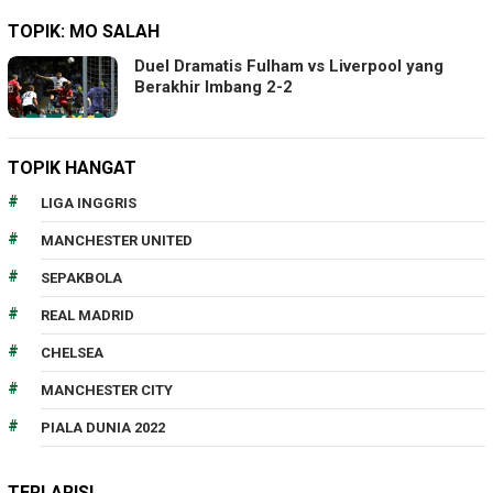
TOPIK:
MO SALAH
Duel Dramatis Fulham vs Liverpool yang
Berakhir Imbang 2-2
TOPIK HANGAT
LIGA INGGRIS
MANCHESTER UNITED
SEPAKBOLA
REAL MADRID
CHELSEA
MANCHESTER CITY
PIALA DUNIA 2022
TERLARIS!