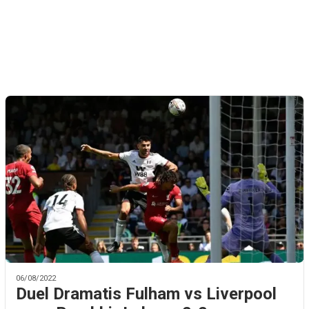
06/08/2022
Duel Dramatis Fulham vs Liverpool