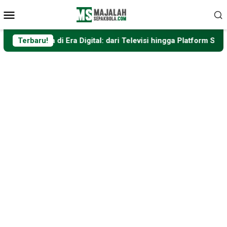
Loncat
Menu
ke
Mobile
konten
a di Era Digital: dari Televisi hingga Platform Streaming
Terbaru!