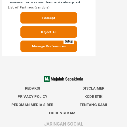
tutup
REDAKSI
DISCLAIMER
PRIVACY POLICY
KODE ETIK
PEDOMAN MEDIA SIBER
TENTANG KAMI
HUBUNGI KAMI
JARINGAN SOCIAL