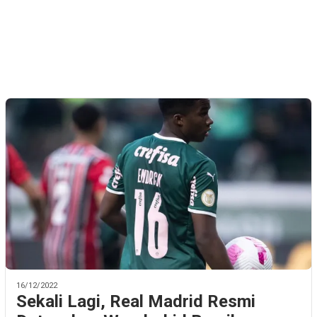
16/12/2022
Sekali Lagi, Real Madrid Resmi