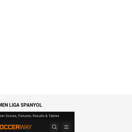
t Prediksi Belanda
di Era Digital: dari Televisi
2026: A
Piala Dunia 2026:
hingga Platform Streaming
Diketah
a Data Menantang
Bola di
a Sepak Bola
MEN LIGA SPANYOL