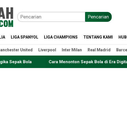
Pencarian
LIA
LIGA SPANYOL
LIGA CHAMPIONS
TENTANG KAMI
HUB
anchester United
Liverpool
Inter Milan
Real Madrid
Barce
Cara Menonton Sepak Bola di Era Digital: dari Televisi 