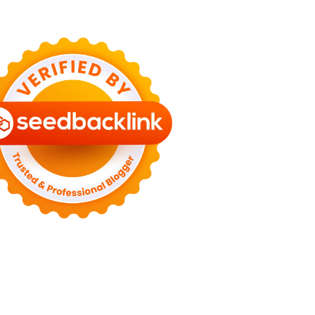
Ekonomi Joachim
Cara Menonton Sepak Bola
Format 