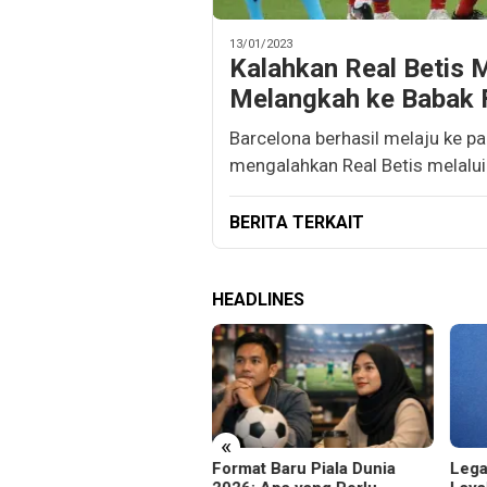
13/01/2023
Kalahkan Real Betis M
Melangkah ke Babak F
Barcelona berhasil melaju ke pa
mengalahkan Real Betis melalui
BERITA TERKAIT
HEADLINES
«
ra Menonton Sepak Bola
Format Baru Piala Dunia
Lega